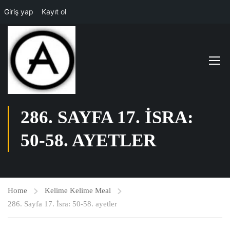
Giriş yap
Kayıt ol
286. SAYFA 17. İSRA:
50-58. AYETLER
Home
Kelime Kelime Meal
286. Sayfa 17. İsra: 50-58. ayetler