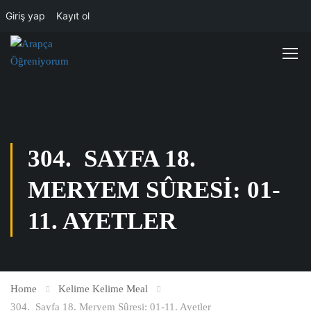
Giriş yap
Kayıt ol
304. SAYFA 18.
MERYEM SÛRESI: 01-
11. AYETLER
Home
Kelime Kelime Meal
304. Sayfa 18. Meryem Sûresi: 01-11. Ayetler