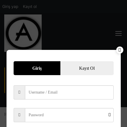
Giriş yap
Kayıt ol
Giriş
Kayıt Ol
560.SAYFA-
66.TAHRIM:08-12
Home
Kelime Kelime Meal
560.Sayfa-66.Tahrim:08-12