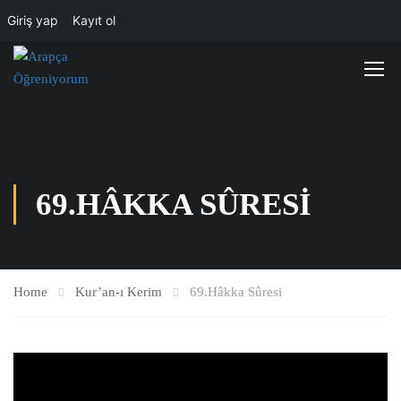
Giriş yap
Kayıt ol
69.HÂKKA SÛRESI
Home
Kur’an-ı Kerim
69.Hâkka Sûresi