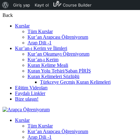
WordPress
Giriş yap
Kayıt ol
Course Builder
hakkında
Back
Kurslar
Tüm Kurslar
Kur’an Arapçası Öğreniyorum
Arap Dili -1
Kur’an-ı Kerim ve İlimleri
Kur’an Okumayı Öğreniyorum
Kur’an-ı Kerim
Kuran Kelime Meali
Kuran Yolu Tefsiri/Şaban PİRİŞ
Kuran Kelimeleri Sözlüğü
Türkçeye Geçmiş Kuran Kelimeleri
Eğitim Videoları
Faydalı Linkler
Bize ulaşın!
Kurslar
Tüm Kurslar
Kur’an Arapçası Öğreniyorum
Arap Dili -1