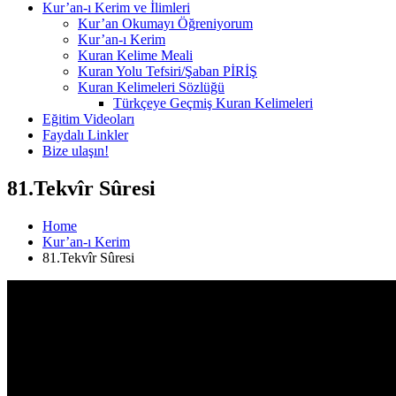
Kur’an-ı Kerim ve İlimleri
Kur’an Okumayı Öğreniyorum
Kur’an-ı Kerim
Kuran Kelime Meali
Kuran Yolu Tefsiri/Şaban PİRİŞ
Kuran Kelimeleri Sözlüğü
Türkçeye Geçmiş Kuran Kelimeleri
Eğitim Videoları
Faydalı Linkler
Bize ulaşın!
81.Tekvîr Sûresi
Home
Kur’an-ı Kerim
81.Tekvîr Sûresi