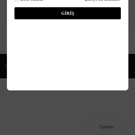
Güncelleme yükleniyor. Lütfen bekleyin.
GIRIŞ
Education WordPress Theme by ThimPress
Turkish