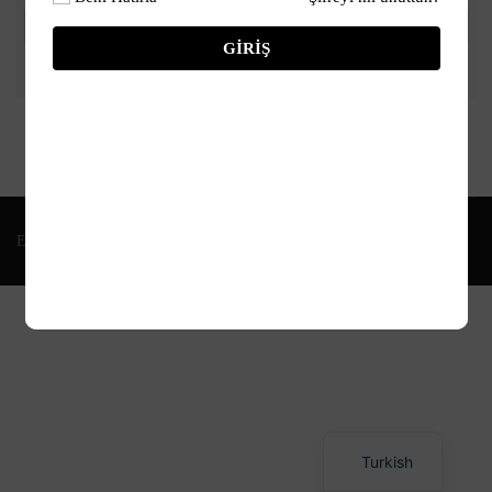
Güncelleme yükleniyor. Lütfen bekleyin.
GIRIŞ
Education WordPress Theme by ThimPress
Turkish