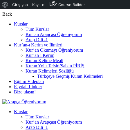
Giriş yap
Kayıt ol
Course Builder
Back
Kurslar
Tüm Kurslar
Kur’an Arapçası Öğreniyorum
Arap Dili -1
Kur’an-ı Kerim ve İlimleri
Kur’an Okumayı Öğreniyorum
Kur’an-ı Kerim
Kuran Kelime Meali
Kuran Yolu Tefsiri/Şaban PİRİŞ
Kuran Kelimeleri Sözlüğü
Türkçeye Geçmiş Kuran Kelimeleri
Eğitim Videoları
Faydalı Linkler
Bize ulaşın!
Kurslar
Tüm Kurslar
Kur’an Arapçası Öğreniyorum
Arap Dili -1