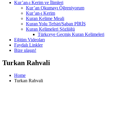
Kur’an-ı Kerim ve İlimleri
Kur’an Okumayı Öğreniyorum
Kur’an-ı Kerim
Kuran Kelime Meali
Kuran Yolu Tefsiri/Şaban PİRİŞ
Kuran Kelimeleri Sözlüğü
Türkçeye Geçmiş Kuran Kelimeleri
Eğitim Videoları
Faydalı Linkler
Bize ulaşın!
Turkan Rahvali
Home
Turkan Rahvali