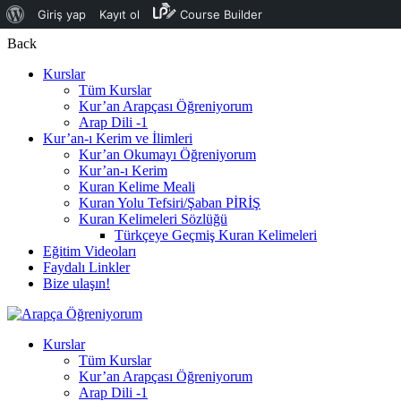
Giriş yap
Kayıt ol
Course Builder
Back
Kurslar
Tüm Kurslar
Kur’an Arapçası Öğreniyorum
Arap Dili -1
Kur’an-ı Kerim ve İlimleri
Kur’an Okumayı Öğreniyorum
Kur’an-ı Kerim
Kuran Kelime Meali
Kuran Yolu Tefsiri/Şaban PİRİŞ
Kuran Kelimeleri Sözlüğü
Türkçeye Geçmiş Kuran Kelimeleri
Eğitim Videoları
Faydalı Linkler
Bize ulaşın!
Kurslar
Tüm Kurslar
Kur’an Arapçası Öğreniyorum
Arap Dili -1