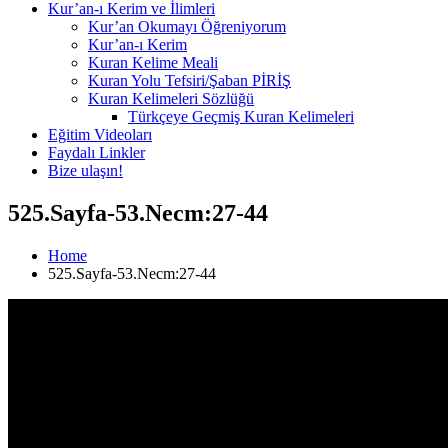
Kur’an-ı Kerim ve İlimleri
Kur’an Okumayı Öğreniyorum
Kur’an-ı Kerim
Kuran Kelime Meali
Kuran Yolu Tefsiri/Şaban PİRİŞ
Kuran Kelimeleri Sözlüğü
Türkçeye Geçmiş Kuran Kelimeleri
Eğitim Videoları
Faydalı Linkler
Bize ulaşın!
525.Sayfa-53.Necm:27-44
Home
525.Sayfa-53.Necm:27-44