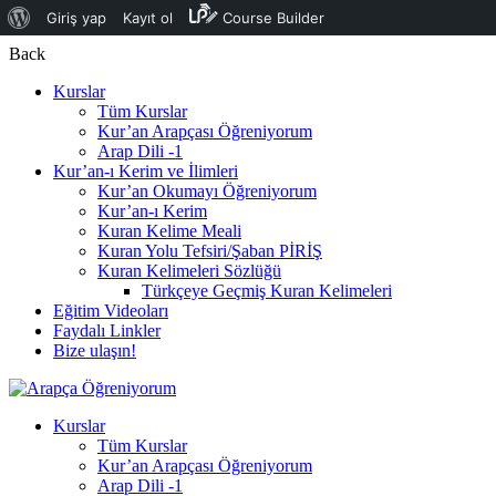
Giriş yap
Kayıt ol
Course Builder
Back
Kurslar
Tüm Kurslar
Kur’an Arapçası Öğreniyorum
Arap Dili -1
Kur’an-ı Kerim ve İlimleri
Kur’an Okumayı Öğreniyorum
Kur’an-ı Kerim
Kuran Kelime Meali
Kuran Yolu Tefsiri/Şaban PİRİŞ
Kuran Kelimeleri Sözlüğü
Türkçeye Geçmiş Kuran Kelimeleri
Eğitim Videoları
Faydalı Linkler
Bize ulaşın!
Kurslar
Tüm Kurslar
Kur’an Arapçası Öğreniyorum
Arap Dili -1