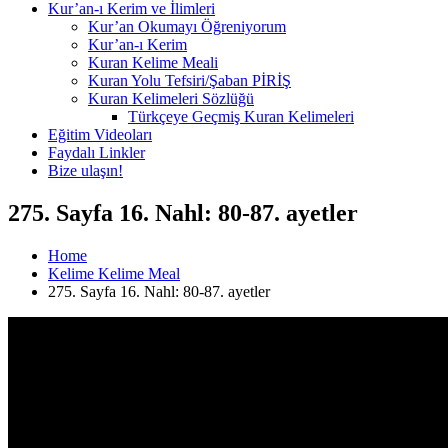
Kur’an-ı Kerim ve İlimleri
Kur’an Okumayı Öğreniyorum
Kur’an-ı Kerim
Kuran Kelime Meali
Kuran Yolu Tefsiri/Şaban PİRİŞ
Kuran Kelimeleri Sözlüğü
Türkçeye Geçmiş Kuran Kelimeleri
Eğitim Videoları
Faydalı Linkler
Bize ulaşın!
275. Sayfa 16. Nahl: 80-87. ayetler
Home
Kelime Kelime Meal
275. Sayfa 16. Nahl: 80-87. ayetler