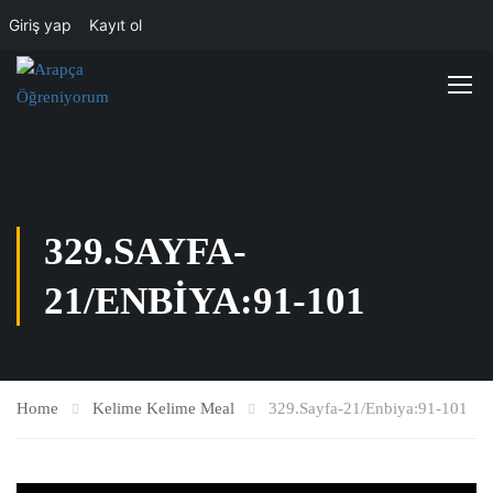
Giriş yap
Kayıt ol
329.SAYFA-
21/ENBIYA:91-101
Home
Kelime Kelime Meal
329.Sayfa-21/Enbiya:91-101