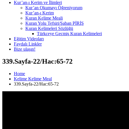
Kur’an-ı Kerim ve İlimleri
Kur’an Okumayı Öğreniyorum
Kur’an-ı Kerim
Kuran Kelime Meali
Kuran Yolu Tefsiri/Şaban PİRİŞ
Kuran Kelimeleri Sözlüğü
Türkçeye Geçmiş Kuran Kelimeleri
Eğitim Videoları
Faydalı Linkler
Bize ulaşın!
339.Sayfa-22/Hac:65-72
Home
Kelime Kelime Meal
339.Sayfa-22/Hac:65-72