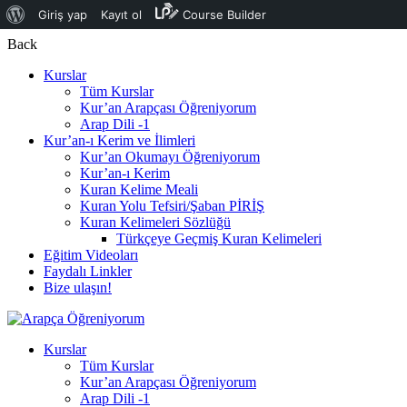
WordPress
Giriş yap
Kayıt ol
Course Builder
hakkında
Back
Kurslar
Tüm Kurslar
Kur’an Arapçası Öğreniyorum
Arap Dili -1
Kur’an-ı Kerim ve İlimleri
Kur’an Okumayı Öğreniyorum
Kur’an-ı Kerim
Kuran Kelime Meali
Kuran Yolu Tefsiri/Şaban PİRİŞ
Kuran Kelimeleri Sözlüğü
Türkçeye Geçmiş Kuran Kelimeleri
Eğitim Videoları
Faydalı Linkler
Bize ulaşın!
Kurslar
Tüm Kurslar
Kur’an Arapçası Öğreniyorum
Arap Dili -1