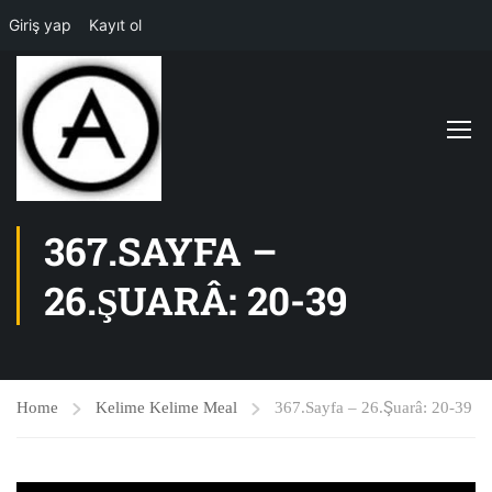
Giriş yap
Kayıt ol
367.SAYFA –
26.ŞUARÂ: 20-39
Home
Kelime Kelime Meal
367.Sayfa – 26.Şuarâ: 20-39