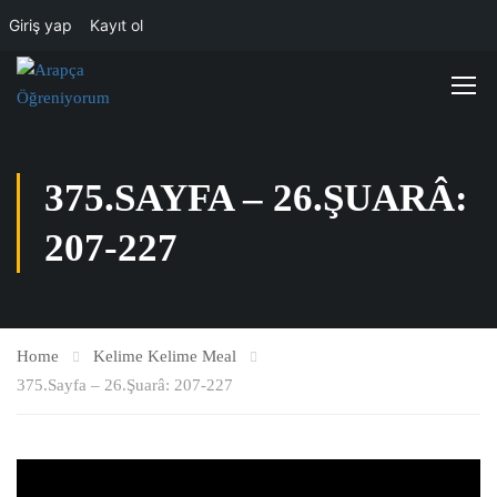
Giriş yap
Kayıt ol
375.SAYFA – 26.ŞUARÂ:
207-227
Home
Kelime Kelime Meal
375.Sayfa – 26.Şuarâ: 207-227