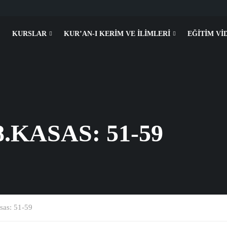
KURSLAR
KUR’AN-I KERIM VE İLIMLERI
EĞITIM VI
8.KASAS: 51-59
sas: 51-59