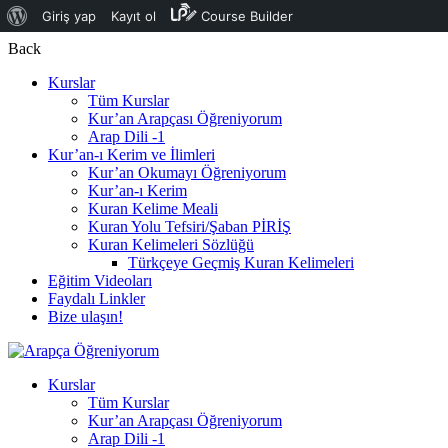
Giriş yap
Kayıt ol
Course Builder
Back
Kurslar
Tüm Kurslar
Kur’an Arapçası Öğreniyorum
Arap Dili -1
Kur’an-ı Kerim ve İlimleri
Kur’an Okumayı Öğreniyorum
Kur’an-ı Kerim
Kuran Kelime Meali
Kuran Yolu Tefsiri/Şaban PİRİŞ
Kuran Kelimeleri Sözlüğü
Türkçeye Geçmiş Kuran Kelimeleri
Eğitim Videoları
Faydalı Linkler
Bize ulaşın!
Kurslar
Tüm Kurslar
Kur’an Arapçası Öğreniyorum
Arap Dili -1