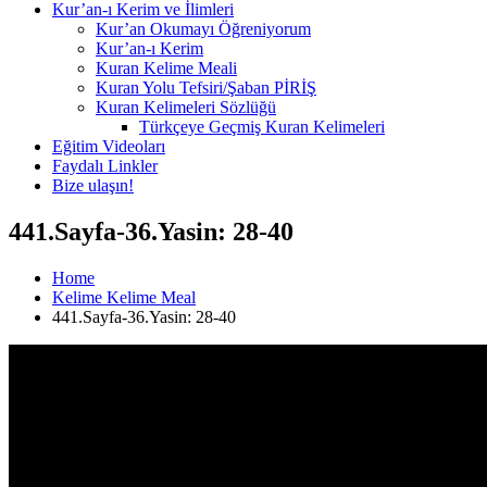
Kur’an-ı Kerim ve İlimleri
Kur’an Okumayı Öğreniyorum
Kur’an-ı Kerim
Kuran Kelime Meali
Kuran Yolu Tefsiri/Şaban PİRİŞ
Kuran Kelimeleri Sözlüğü
Türkçeye Geçmiş Kuran Kelimeleri
Eğitim Videoları
Faydalı Linkler
Bize ulaşın!
441.Sayfa-36.Yasin: 28-40
Home
Kelime Kelime Meal
441.Sayfa-36.Yasin: 28-40