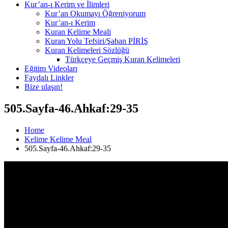
Kur’an-ı Kerim ve İlimleri
Kur’an Okumayı Öğreniyorum
Kur’an-ı Kerim
Kuran Kelime Meali
Kuran Yolu Tefsiri/Şaban PİRİŞ
Kuran Kelimeleri Sözlüğü
Türkçeye Geçmiş Kuran Kelimeleri
Eğitim Videoları
Faydalı Linkler
Bize ulaşın!
505.Sayfa-46.Ahkaf:29-35
Home
Kelime Kelime Meal
505.Sayfa-46.Ahkaf:29-35