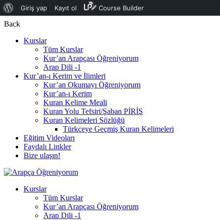
WordPress
Giriş yap
Kayıt ol
Course Builder
hakkında
Back
Kurslar
Tüm Kurslar
Kur’an Arapçası Öğreniyorum
Arap Dili -1
Kur’an-ı Kerim ve İlimleri
Kur’an Okumayı Öğreniyorum
Kur’an-ı Kerim
Kuran Kelime Meali
Kuran Yolu Tefsiri/Şaban PİRİŞ
Kuran Kelimeleri Sözlüğü
Türkçeye Geçmiş Kuran Kelimeleri
Eğitim Videoları
Faydalı Linkler
Bize ulaşın!
Kurslar
Tüm Kurslar
Kur’an Arapçası Öğreniyorum
Arap Dili -1