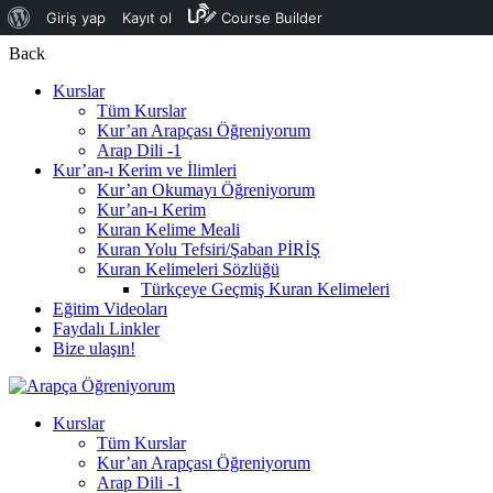
Giriş yap
Kayıt ol
Course Builder
Back
Kurslar
Tüm Kurslar
Kur’an Arapçası Öğreniyorum
Arap Dili -1
Kur’an-ı Kerim ve İlimleri
Kur’an Okumayı Öğreniyorum
Kur’an-ı Kerim
Kuran Kelime Meali
Kuran Yolu Tefsiri/Şaban PİRİŞ
Kuran Kelimeleri Sözlüğü
Türkçeye Geçmiş Kuran Kelimeleri
Eğitim Videoları
Faydalı Linkler
Bize ulaşın!
Kurslar
Tüm Kurslar
Kur’an Arapçası Öğreniyorum
Arap Dili -1