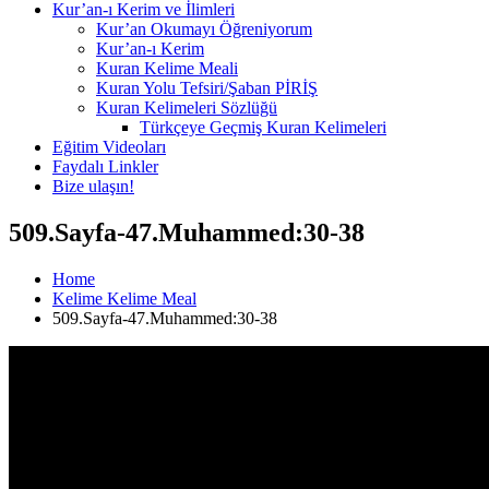
Kur’an-ı Kerim ve İlimleri
Kur’an Okumayı Öğreniyorum
Kur’an-ı Kerim
Kuran Kelime Meali
Kuran Yolu Tefsiri/Şaban PİRİŞ
Kuran Kelimeleri Sözlüğü
Türkçeye Geçmiş Kuran Kelimeleri
Eğitim Videoları
Faydalı Linkler
Bize ulaşın!
509.Sayfa-47.Muhammed:30-38
Home
Kelime Kelime Meal
509.Sayfa-47.Muhammed:30-38