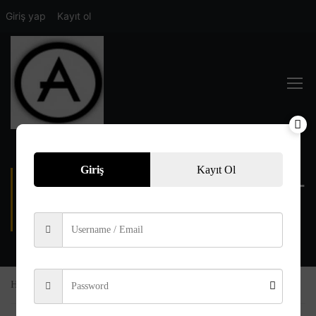
Giriş yap
Kayıt ol
Giriş
Kayıt Ol
511.SAYFA-48.FETIH:10-
15
Home
Kelime Kelime Meal
511.Sayfa-48.Fetih:10-15