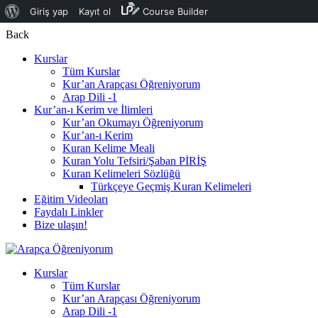
WordPress
Giriş yap
Kayıt ol
Course Builder
hakkında
Back
Kurslar
Tüm Kurslar
Kur’an Arapçası Öğreniyorum
Arap Dili -1
Kur’an-ı Kerim ve İlimleri
Kur’an Okumayı Öğreniyorum
Kur’an-ı Kerim
Kuran Kelime Meali
Kuran Yolu Tefsiri/Şaban PİRİŞ
Kuran Kelimeleri Sözlüğü
Türkçeye Geçmiş Kuran Kelimeleri
Eğitim Videoları
Faydalı Linkler
Bize ulaşın!
Kurslar
Tüm Kurslar
Kur’an Arapçası Öğreniyorum
Arap Dili -1