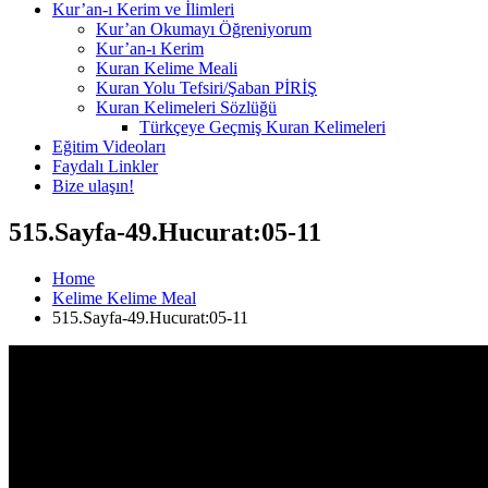
Kur’an-ı Kerim ve İlimleri
Kur’an Okumayı Öğreniyorum
Kur’an-ı Kerim
Kuran Kelime Meali
Kuran Yolu Tefsiri/Şaban PİRİŞ
Kuran Kelimeleri Sözlüğü
Türkçeye Geçmiş Kuran Kelimeleri
Eğitim Videoları
Faydalı Linkler
Bize ulaşın!
515.Sayfa-49.Hucurat:05-11
Home
Kelime Kelime Meal
515.Sayfa-49.Hucurat:05-11