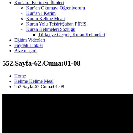
Kur’an-ı Kerim ve İlimleri
Kur’an Okumayı Öğreniyorum
Kur’an-ı Kerim
Kuran Kelime Meali
Kuran Yolu Tefsiri/Şaban PİRİŞ
Kuran Kelimeleri Sözlüğü
Türkçeye Geçmiş Kuran Kelimeleri
Eğitim Videoları
Faydalı Linkler
Bize ulaşın!
552.Sayfa-62.Cuma:01-08
Home
Kelime Kelime Meal
552.Sayfa-62.Cuma:01-08