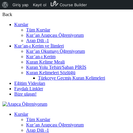
WordPress
Giriş yap
Kayıt ol
Course Builder
hakkında
Back
Kurslar
Tüm Kurslar
Kur’an Arapçası Öğreniyorum
Arap Dili -1
Kur’an-ı Kerim ve İlimleri
Kur’an Okumayı Öğreniyorum
Kur’an-ı Kerim
Kuran Kelime Meali
Kuran Yolu Tefsiri/Şaban PİRİŞ
Kuran Kelimeleri Sözlüğü
Türkçeye Geçmiş Kuran Kelimeleri
Eğitim Videoları
Faydalı Linkler
Bize ulaşın!
Kurslar
Tüm Kurslar
Kur’an Arapçası Öğreniyorum
Arap Dili -1