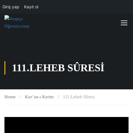
Giriş yap
Kayıt ol
111.LEHEB SÛRESI
Home
Kur’an-ı Kerim
111.Leheb Sûresi