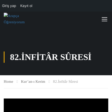
Giriş yap
Kayıt ol
82.İNFITÂR SÛRESI
Home
Kur’an-ı Kerim
82.İnfitâr Sûresi