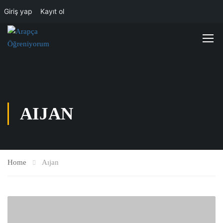
Giriş yap
Kayıt ol
AIJAN
Home
Aıjan