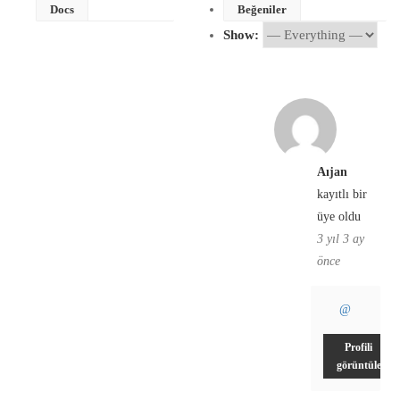
Docs
Beğeniler
Show:
Aıjan
kayıtlı bir
üye oldu
3 yıl 3 ay
önce
@
Profili
görüntüle