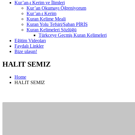
Kur’an-ı Kerim ve İlimleri
Kur’an Okumayı Öğreniyorum
Kur’an-ı Kerim
Kuran Kelime Meali
Kuran Yolu Tefsiri/Şaban PİRİŞ
Kuran Kelimeleri Sözlüğü
Türkçeye Geçmiş Kuran Kelimeleri
Eğitim Videoları
Faydalı Linkler
Bize ulaşın!
HALIT SEMIZ
Home
HALIT SEMIZ