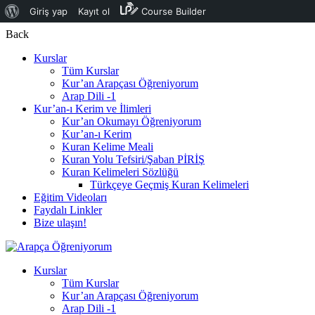
WordPress
Giriş yap
Kayıt ol
Course Builder
hakkında
Back
Kurslar
Tüm Kurslar
Kur’an Arapçası Öğreniyorum
Arap Dili -1
Kur’an-ı Kerim ve İlimleri
Kur’an Okumayı Öğreniyorum
Kur’an-ı Kerim
Kuran Kelime Meali
Kuran Yolu Tefsiri/Şaban PİRİŞ
Kuran Kelimeleri Sözlüğü
Türkçeye Geçmiş Kuran Kelimeleri
Eğitim Videoları
Faydalı Linkler
Bize ulaşın!
Kurslar
Tüm Kurslar
Kur’an Arapçası Öğreniyorum
Arap Dili -1