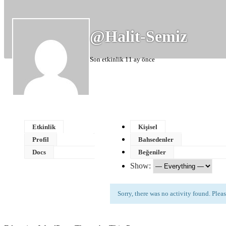
@halit-Semiz
Son etkinlik 11 ay önce
Etkinlik
Kişisel
Profil
Bahsedenler
Docs
Beğeniler
Show:
Sorry, there was no activity found. Please 