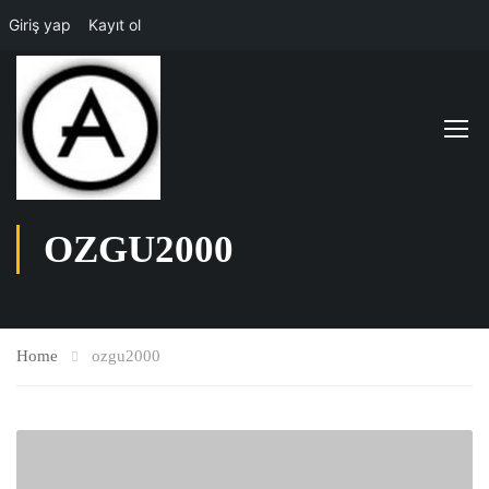
Giriş yap
Kayıt ol
OZGU2000
Home
ozgu2000