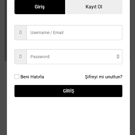
Giriş
Kayıt Ol
Beni Hatırla
Şifreyi mi unuttun?
GIRIŞ
@turkan-Rahvali
Son etkinlik 1 yıl 1 ay önce
Etkinlik
Started By Turkan
Profil