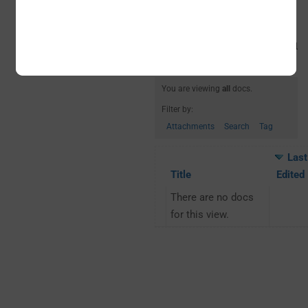
Edited By Turkan
Docs
Turkan Rahvali’s Docs
▸
Started
By Me
You are viewing
all
docs.
Filter by:
Attachments
Search
Tag
Last
Title
Edited
There are no docs
for this view.