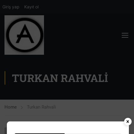
Giriş yap
Kayıt ol
TURKAN RAHVALI
Home
Turkan Rahvali