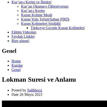
Kur’an-ı Kerim ve İlimleri
Kur’an Okumayı Öğreniyorum
Kur’an-ı Kerim
Kuran Kelime Meali
Kuran Yolu Tefsiri/Şaban PİRİŞ
Kuran Kelimeleri Sözlüğü
Türkçeye Geçmiş Kuran Kelimeleri
Eğitim Videoları
Faydalı Linkler
Bize ulaşın!
Genel
Home
Kurslar
Genel
Lokman Suresi ve Anlamı
Posted by
Salihhoca
Date
26 Mayıs 2023