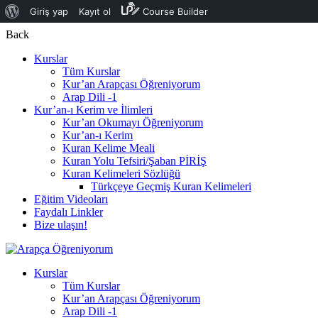
Giriş yap
Kayıt ol
Course Builder
Back
Kurslar
Tüm Kurslar
Kur’an Arapçası Öğreniyorum
Arap Dili -1
Kur’an-ı Kerim ve İlimleri
Kur’an Okumayı Öğreniyorum
Kur’an-ı Kerim
Kuran Kelime Meali
Kuran Yolu Tefsiri/Şaban PİRİŞ
Kuran Kelimeleri Sözlüğü
Türkçeye Geçmiş Kuran Kelimeleri
Eğitim Videoları
Faydalı Linkler
Bize ulaşın!
Kurslar
Tüm Kurslar
Kur’an Arapçası Öğreniyorum
Arap Dili -1