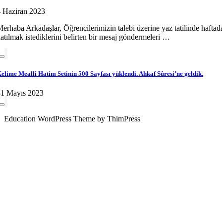
 Haziran 2023
erhaba Arkadaşlar, Öğrencilerimizin talebi üzerine yaz tatilinde hafta
atılmak istediklerini belirten bir mesaj göndermeleri …
elime Mealli Hatim Setinin 500 Sayfası yüklendi. Ahkaf Sûresi’ne geldik.
31 Mayıs 2023
Education WordPress Theme by ThimPress