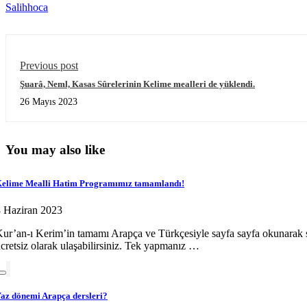
Salihhoca
Previous post
Şuarâ, Neml, Kasas Sûrelerinin Kelime mealleri de yüklendi.
26 Mayıs 2023
You may also like
elime Mealli Hatim Programımız tamamlandı!
 Haziran 2023
ur’an-ı Kerim’in tamamı Arapça ve Türkçesiyle sayfa sayfa okunarak 
cretsiz olarak ulaşabilirsiniz. Tek yapmanız …
az dönemi Arapça dersleri?