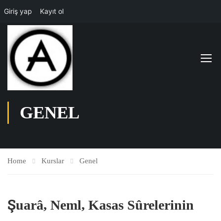
Giriş yap
Kayıt ol
GENEL
Home
Kurslar
Genel
Şuarâ, Neml, Kasas Sûrelerinin