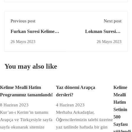
Previous post
Next post
Furkan Suresi Kelime
Lokman Suresi ve
Meali Yüklendi!
Anlamı
26 Mayıs 2023
26 Mayıs 2023
You may also like
Kelime Mealli Hatim
Yaz dönemi Arapça
Kelime
Programımız tamamlandı!
dersleri?
Mealli
Hatim
8 Haziran 2023
4 Haziran 2023
Setinin
Kur’an-ı Kerim’in tamamı
Merhaba Arkadaşlar,
500
Arapça ve Türkçesiyle sayfa
Öğrencilerimizin talebi üzerine
Sayfası
sayfa okunarak sitemize
yaz tatilinde haftada bir gün
yüklendi.