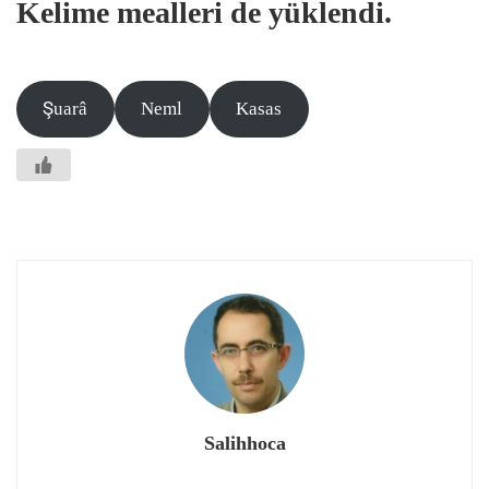
Kelime mealleri de yüklendi.
Şuarâ
Neml
Kasas
Salihhoca