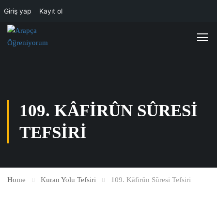
Giriş yap
Kayıt ol
109. KÂFIRÛN SÛRESI
TEFSIRI
Home
Kuran Yolu Tefsiri
109. Kâfirûn Sûresi Tefsiri