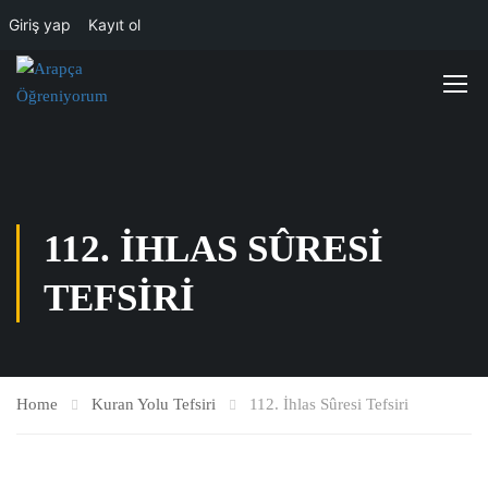
Giriş yap
Kayıt ol
112. İHLAS SÛRESI
TEFSIRI
Home
Kuran Yolu Tefsiri
112. İhlas Sûresi Tefsiri