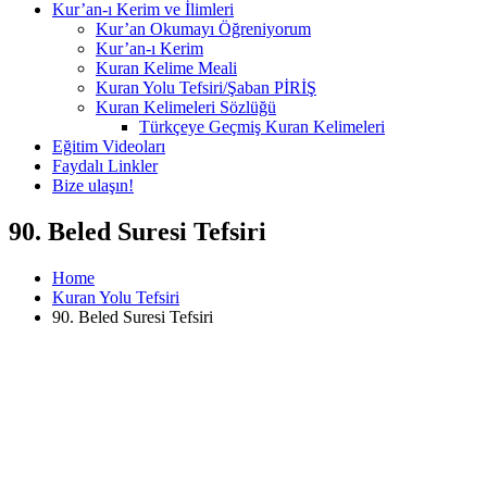
Kur’an-ı Kerim ve İlimleri
Kur’an Okumayı Öğreniyorum
Kur’an-ı Kerim
Kuran Kelime Meali
Kuran Yolu Tefsiri/Şaban PİRİŞ
Kuran Kelimeleri Sözlüğü
Türkçeye Geçmiş Kuran Kelimeleri
Eğitim Videoları
Faydalı Linkler
Bize ulaşın!
90. Beled Suresi Tefsiri
Home
Kuran Yolu Tefsiri
90. Beled Suresi Tefsiri