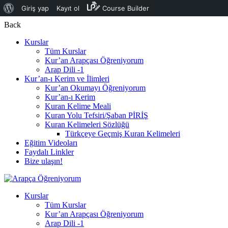
WordPress
Giriş yap
Kayıt ol
Course Builder
hakkında
Back
Kurslar
Tüm Kurslar
Kur’an Arapçası Öğreniyorum
Arap Dili -1
Kur’an-ı Kerim ve İlimleri
Kur’an Okumayı Öğreniyorum
Kur’an-ı Kerim
Kuran Kelime Meali
Kuran Yolu Tefsiri/Şaban PİRİŞ
Kuran Kelimeleri Sözlüğü
Türkçeye Geçmiş Kuran Kelimeleri
Eğitim Videoları
Faydalı Linkler
Bize ulaşın!
Kurslar
Tüm Kurslar
Kur’an Arapçası Öğreniyorum
Arap Dili -1