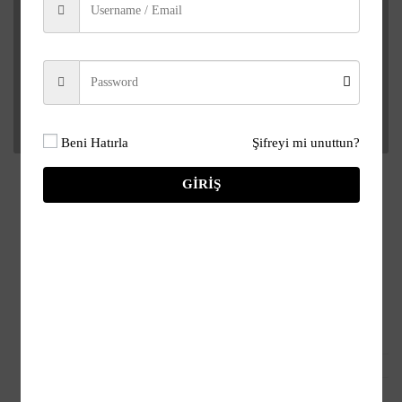
Beni Hatırla
Şifreyi mi unuttun?
GIRIŞ
@turkan-Rahvali
Son etkinlik 1 yıl 1 ay önce
Etkinlik
Kişisel
Profil
Bahsedenler
Docs
Beğeniler