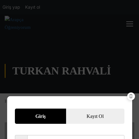
Giriş yap
Kayıt ol
TURKAN RAHVALI
Home
Turkan Rahvali
Giriş
Kayıt Ol